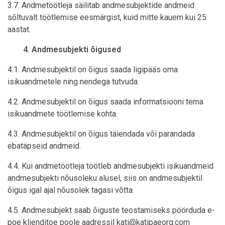
3.7. Andmetöötleja säilitab andmesubjektide andmeid
sõltuvalt töötlemise eesmärgist, kuid mitte kauem kui 25
aastat.
Andmesubjekti õigused
4.1. Andmesubjektil on õigus saada ligipääs oma
isikuandmetele ning nendega tutvuda.
4.2. Andmesubjektil on õigus saada informatsiooni tema
isikuandmete töötlemise kohta.
4.3. Andmesubjektil on õigus täiendada või parandada
ebatäpseid andmeid.
4.4. Kui andmetöötleja töötleb andmesubjekti isikuandmeid
andmesubjekti nõusoleku alusel, siis on andmesubjektil
õigus igal ajal nõusolek tagasi võtta.
4.5. Andmesubjekt saab õiguste teostamiseks pöörduda e-
poe klienditoe poole aadressil kati@katipaeorg.com