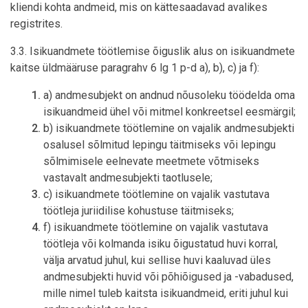
kliendi kohta andmeid, mis on kättesaadavad avalikes
registrites.
3.3. Isikuandmete töötlemise õiguslik alus on isikuandmete
kaitse üldmääruse paragrahv 6 lg 1 p-d a), b), c) ja f):
a) andmesubjekt on andnud nõusoleku töödelda oma
isikuandmeid ühel või mitmel konkreetsel eesmärgil;
b) isikuandmete töötlemine on vajalik andmesubjekti
osalusel sõlmitud lepingu täitmiseks või lepingu
sõlmimisele eelnevate meetmete võtmiseks
vastavalt andmesubjekti taotlusele;
c) isikuandmete töötlemine on vajalik vastutava
töötleja juriidilise kohustuse täitmiseks;
f) isikuandmete töötlemine on vajalik vastutava
töötleja või kolmanda isiku õigustatud huvi korral,
välja arvatud juhul, kui sellise huvi kaaluvad üles
andmesubjekti huvid või põhiõigused ja -vabadused,
mille nimel tuleb kaitsta isikuandmeid, eriti juhul kui