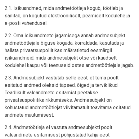
2.1. Isikuandmed, mida andmetöötleja kogub, töötleb ja
säilitab, on kogutud elektrooniliselt, peamiselt kodulehe ja
e-posti vahendusel.
2.2. Oma isikuandmete jagamisega annab andmesubjekt
andmetöötlejale õiguse koguda, korraldada, kasutada ja
hallata privaatsuspoliitikas määratletud eesmärgil
isikuandmeid, mida andmesubjekt otse või kaudselt
kodulehel kaupu või teenuseid ostes andmetöötlejale jagab.
2.3. Andmesubjekt vastutab selle eest, et tema poolt
esitatud andmed oleksid täpsed, õiged ja terviklikud.
Teadlikult valeandmete esitamist peetakse
privaatsuspoliitika rikkumiseks. Andmesubjekt on
kohustatud andmetöötlejat viivitamatult teavitama esitatud
andmete muutumisest.
2.4. Andmetöötleja ei vastuta andmesubjekti poolt
valeandmete esitamisest põhjustatud kahju eest