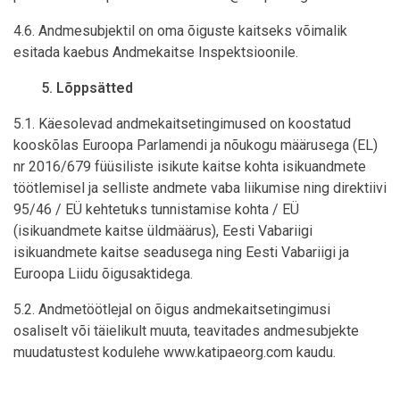
4.6. Andmesubjektil on oma õiguste kaitseks võimalik
esitada kaebus Andmekaitse Inspektsioonile.
Lõppsätted
5.1. Käesolevad andmekaitsetingimused on koostatud
kooskõlas Euroopa Parlamendi ja nõukogu määrusega (EL)
nr 2016/679 füüsiliste isikute kaitse kohta isikuandmete
töötlemisel ja selliste andmete vaba liikumise ning direktiivi
95/46 / EÜ kehtetuks tunnistamise kohta / EÜ
(isikuandmete kaitse üldmäärus), Eesti Vabariigi
isikuandmete kaitse seadusega ning Eesti Vabariigi ja
Euroopa Liidu õigusaktidega.
5.2. Andmetöötlejal on õigus andmekaitsetingimusi
osaliselt või täielikult muuta, teavitades andmesubjekte
muudatustest kodulehe www.katipaeorg.com
kaudu.