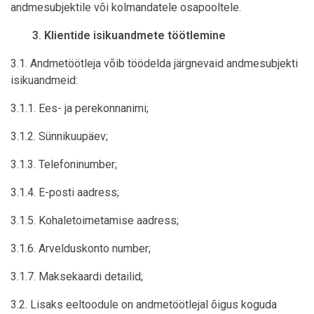
andmesubjektile või kolmandatele osapooltele.
Klientide isikuandmete töötlemine
3.1. Andmetöötleja võib töödelda järgnevaid andmesubjekti
isikuandmeid:
3.1.1. Ees- ja perekonnanimi;
3.1.2. Sünnikuupäev;
3.1.3. Telefoninumber;
3.1.4. E-posti aadress;
3.1.5. Kohaletoimetamise aadress;
3.1.6. Arvelduskonto number;
3.1.7. Maksekaardi detailid;
3.2. Lisaks eeltoodule on andmetöötlejal õigus koguda