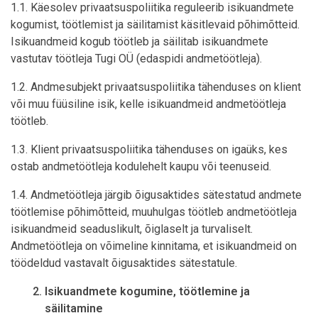
1.1. Käesolev privaatsuspoliitika reguleerib isikuandmete
kogumist, töötlemist ja säilitamist käsitlevaid põhimõtteid.
Isikuandmeid kogub töötleb ja säilitab isikuandmete
vastutav töötleja Tugi OÜ
(edaspidi andmetöötleja).
1.2. Andmesubjekt privaatsuspoliitika tähenduses on klient
või muu füüsiline isik, kelle isikuandmeid andmetöötleja
töötleb.
1.3. Klient privaatsuspoliitika tähenduses on igaüks, kes
ostab andmetöötleja kodulehelt kaupu või teenuseid.
1.4. Andmetöötleja järgib õigusaktides sätestatud andmete
töötlemise põhimõtteid, muuhulgas töötleb andmetöötleja
isikuandmeid seaduslikult, õiglaselt ja turvaliselt.
Andmetöötleja on võimeline kinnitama, et isikuandmeid on
töödeldud vastavalt õigusaktides sätestatule.
Isikuandmete kogumine, töötlemine ja
säilitamine