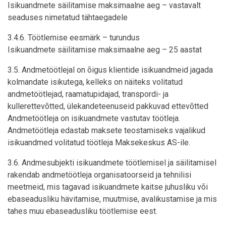
Isikuandmete säilitamise maksimaalne aeg – vastavalt
seaduses nimetatud tähtaegadele
3.4.6. Töötlemise eesmärk – turundus
Isikuandmete säilitamise maksimaalne aeg – 25 aastat
3.5. Andmetöötlejal on õigus klientide isikuandmeid jagada
kolmandate isikutega, kelleks on näiteks volitatud
andmetöötlejad, raamatupidajad, transpordi- ja
kullerettevõtted, ülekandeteenuseid pakkuvad ettevõtted
Andmetöötleja on isikuandmete vastutav töötleja.
Andmetöötleja edastab maksete teostamiseks vajalikud
isikuandmed volitatud töötleja Maksekeskus AS-ile.
3.6. Andmesubjekti isikuandmete töötlemisel ja säilitamisel
rakendab andmetöötleja organisatoorseid ja tehnilisi
meetmeid, mis tagavad isikuandmete kaitse juhusliku või
ebaseadusliku hävitamise, muutmise, avalikustamise ja mis
tahes muu ebaseadusliku töötlemise eest.